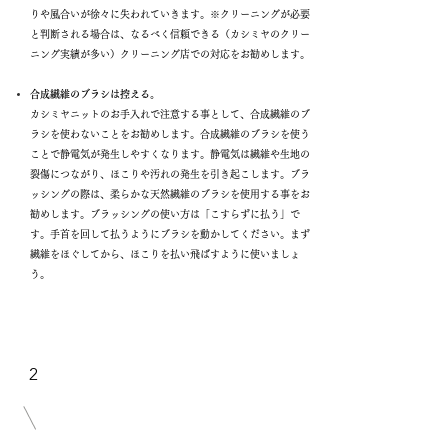
りや風合いが徐々に失われていきます。※クリーニングが必要
と判断される場合は、なるべく信頼できる（カシミヤのクリー
ニング実績が多い）クリーニング店での対応をお勧めします。
合成繊維のブラシは控える。
カシミヤニットのお手入れで注意する事として、合成繊維のブ
ラシを使わないことをお勧めします。合成繊維のブラシを使う
ことで静電気が発生しやすくなります。静電気は繊維や生地の
裂傷につながり、ほこりや汚れの発生を引き起こします。ブラ
ッシングの際は、柔らかな天然繊維のブラシを使用する事をお
勧めします。ブラッシングの使い方は「こすらずに払う」で
す。手首を回して払うようにブラシを動かしてください。まず
繊維をほぐしてから、ほこりを払い飛ばすように使いましょ
う。
2