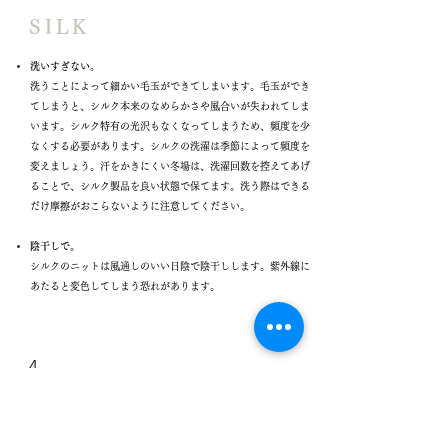
SILK
洗いすぎない。
洗うことによって細かい毛玉ができてしまいます。毛玉ができ
てしまうと、シルク本来のなめらかさや風合いが失われてしま
います。シルク特有の光沢もなくなってしまうため、頻度を少
なくする必要があります。シルクの洗濯は季節によって頻度を
変えましょう。汗をかきにくい冬場は、洗濯回数を控えてあげ
ることで、シルク製品を良い状態で保てます。洗う際はできる
だけ摩擦がおこらないように注意してください。
陰干しで。
シルクのニットは風通しのいい日陰で陰干しします。紫外線に
あたると変色してしまう恐れがあります。
4